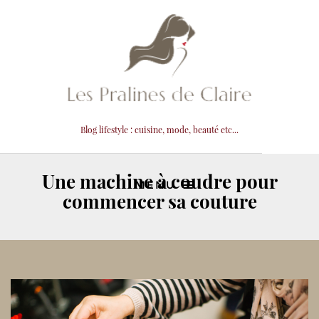
Blog lifestyle : cuisine, mode, beauté etc...
Une machine à coudre pour
MENU
commencer sa couture